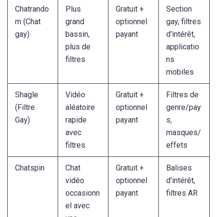
Chatrando
Plus
Gratuit +
Section
m (Chat
grand
optionnel
gay, filtres
gay)
bassin,
payant
d'intérêt,
plus de
applicatio
filtres
ns
mobiles
Shagle
Vidéo
Gratuit +
Filtres de
(Filtre
aléatoire
optionnel
genre/pay
Gay)
rapide
payant
s,
avec
masques/
filtres
effets
Chatspin
Chat
Gratuit +
Balises
vidéo
optionnel
d'intérêt,
occasionn
payant
filtres AR
el avec