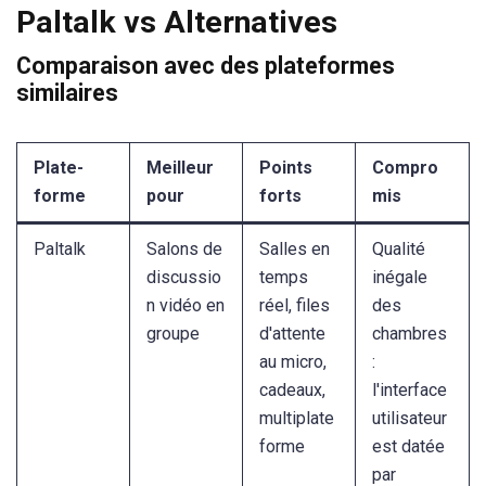
Paltalk vs Alternatives
Comparaison avec des plateformes
similaires
Plate-
Meilleur
Points
Compro
forme
pour
forts
mis
Paltalk
Salons de
Salles en
Qualité
discussio
temps
inégale
n vidéo en
réel, files
des
groupe
d'attente
chambres
au micro,
:
cadeaux,
l'interface
multiplate
utilisateur
forme
est datée
par