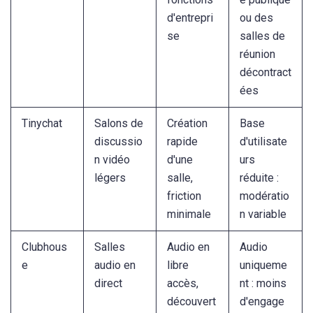
d'entrepri
ou des
se
salles de
réunion
décontract
ées
Tinychat
Salons de
Création
Base
discussio
rapide
d'utilisate
n vidéo
d'une
urs
légers
salle,
réduite :
friction
modératio
minimale
n variable
Clubhous
Salles
Audio en
Audio
e
audio en
libre
uniqueme
direct
accès,
nt : moins
découvert
d'engage