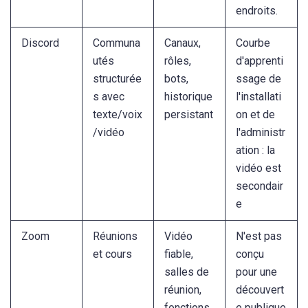
endroits.
Discord
Communa
Canaux,
Courbe
utés
rôles,
d'apprenti
structurée
bots,
ssage de
s avec
historique
l'installati
texte/voix
persistant
on et de
/vidéo
l'administr
ation : la
vidéo est
secondair
e
Zoom
Réunions
Vidéo
N'est pas
et cours
fiable,
conçu
salles de
pour une
réunion,
découvert
fonctions
e publique