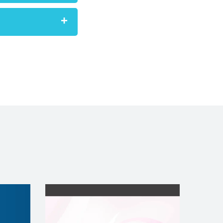
t sur cam
, and a
 tablet, and mobile