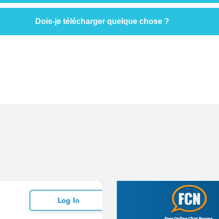
ombreux autres sites, Camzey offre un streaming fluide,
chat gratui
Dois-je télécharger quelque chose ?
 that works even on slow connections.
pletely browser-based—no installs needed. It works across desktop,