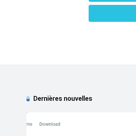
Contrairement à de n
privacy-first design
Nope! Camzey is com
devices.
Dernières nouvelles