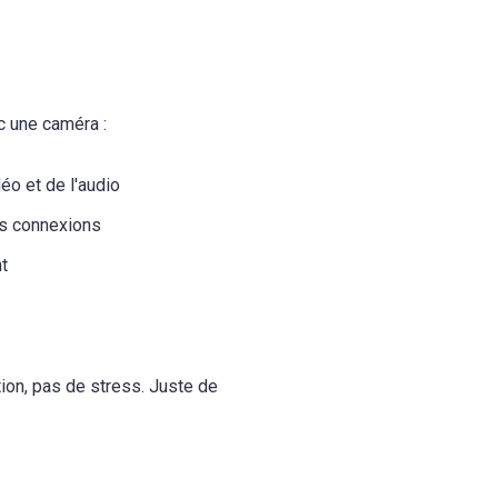
c une caméra :
déo et de l'audio
es connexions
t
ion, pas de stress. Juste de