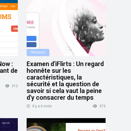
Révision
ow :
Examen d'iFlirts : Un regard
vant de
honnête sur les
caractéristiques, la
sécurité et la question de
312
savoir si cela vaut la peine
d'y consacrer du temps
Il y a 6 mois
373